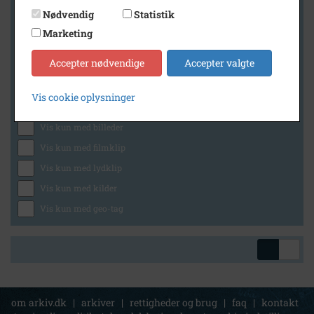
Nødvendig
Statistik
Marketing
Geografi
Accepter nødvendige
Accepter valgte
Vis cookie oplysninger
Generelt
Vis kun med billeder
Vis kun med filmklip
Vis kun med lydklip
Vis kun med kilder
Vis kun med geo-tag
om arkiv.dk
|
arkiver
|
rettigheder og brug
|
faq
|
kontakt