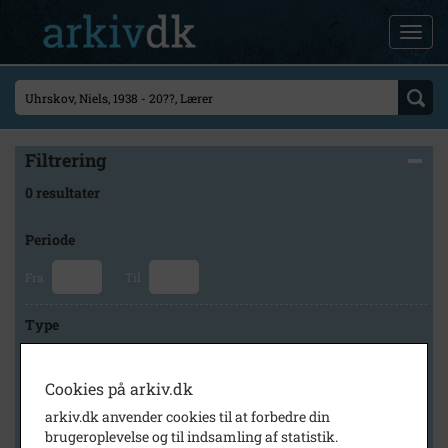
Filtrering
0 resultater
Periode
Fra
Til
Type
Cookies på arkiv.dk
Arkiv
arkiv.dk anvender cookies til at forbedre din
brugeroplevelse og til indsamling af statistik.
×
Holbæk Stadsarkiv