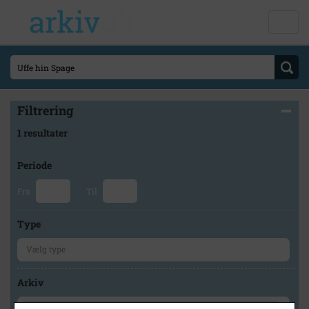
Filtrering
1 resultater
Periode
Fra
Til
Type
Arkiv
×
Odense Stadsarkiv