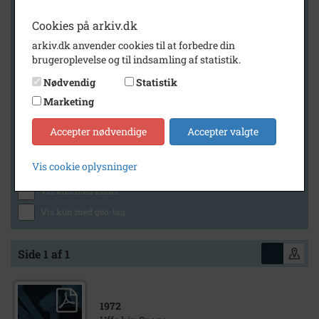
Cookies på arkiv.dk
arkiv.dk anvender cookies til at forbedre din
Geografi
brugeroplevelse og til indsamling af statistik.
Nødvendig
Statistik
Marketing
Generelt
Vis kun med billeder
Accepter nødvendige
Accepter valgte
Vis kun med filmklip
Vis cookie oplysninger
Vis kun med lydklip
Vis kun med kilder
Vis kun med geo-tag
Side 1 af 1
1972