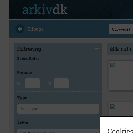
Tilbage
Filtrering
Side 1 af 1
2 resultater
Periode
Fra
Til
Type
Arkiv
Cookies