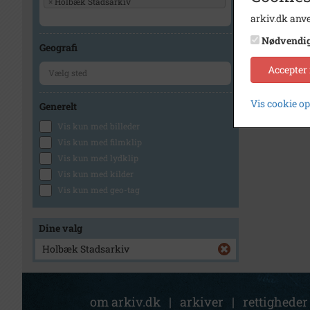
×
Holbæk Stadsarkiv
arkiv.dk anve
1
Nødvendi
Geografi
Accepter
Vis cookie o
Generelt
Vis kun med billeder
Vis kun med filmklip
Vis kun med lydklip
Vis kun med kilder
Vis kun med geo-tag
Dine valg
Holbæk Stadsarkiv
om arkiv.dk
|
arkiver
|
rettigheder