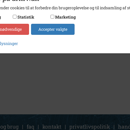
nder cookies til at forbedre din brugeroplevelse og til indsamling af st
g
Statistik
Marketing
 nødvendige
Accepter valgte
plysninger
 og brug
|
faq
|
kontakt
|
privatlivspolitik
|
hand