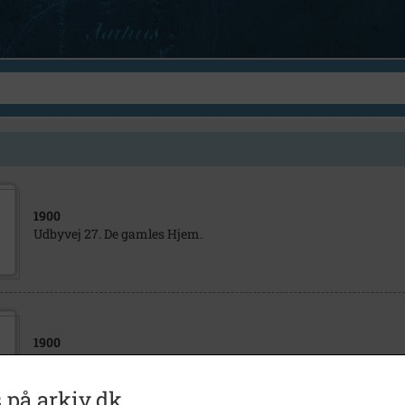
1900
Udbyvej 27. De gamles Hjem.
1900
De gamles hjem
 på arkiv.dk