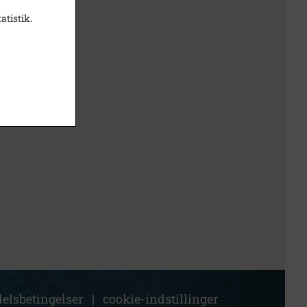
atistik.
elsbetingelser
|
cookie-indstillinger