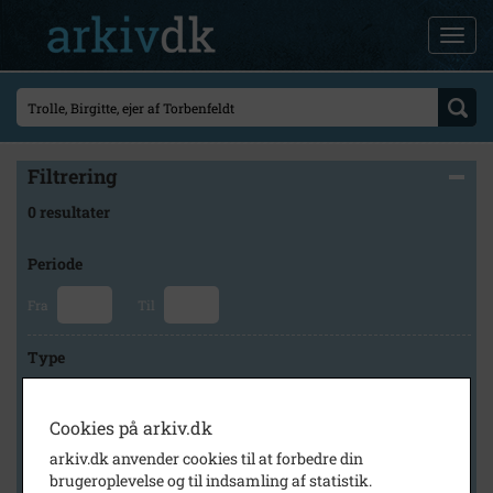
Filtrering
0 resultater
Periode
Fra
Til
Type
Cookies på arkiv.dk
Arkiv
arkiv.dk anvender cookies til at forbedre din
brugeroplevelse og til indsamling af statistik.
×
Holbæk Arkiverne/Jyderup