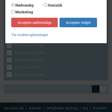
Nødvendig
Statistik
Marketing
Geografi
Accepter nødvendige
Accepter valgte
Vis cookie oplysninger
Generelt
Vis kun med billeder
Vis kun med filmklip
Vis kun med lydklip
Vis kun med kilder
Vis kun med geo-tag
om arkiv.dk
|
arkiver
|
rettigheder og brug
|
faq
|
kontakt