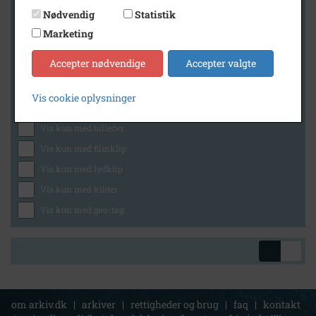
Nødvendig
Statistik
Marketing
Geografi
Accepter nødvendige
Accepter valgte
Vis cookie oplysninger
Generelt
Vis kun med billeder
Vis kun med filmklip
Vis kun med lydklip
Vis kun med kilder
Vis kun med geo-tag
om arkiv.dk
|
arkiver
|
rettigheder og brug
|
faq
|
kontakt