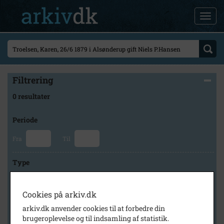
Filtrering
0 resultater
Periode
Fra
Til
Type
Cookies på arkiv.dk
Arkiv
arkiv.dk anvender cookies til at forbedre din
brugeroplevelse og til indsamling af statistik.
×
Lokalarkivet Alsønderup -Tjæreby