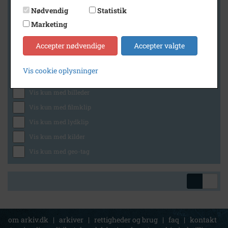
Nødvendig
Statistik
Marketing
Geografi
Accepter nødvendige
Accepter valgte
Vis cookie oplysninger
Generelt
Vis kun med billeder
Vis kun med filmklip
Vis kun med lydklip
Vis kun med kilder
Vis kun med geo-tag
om arkiv.dk
|
arkiver
|
rettigheder og brug
|
faq
|
kontakt