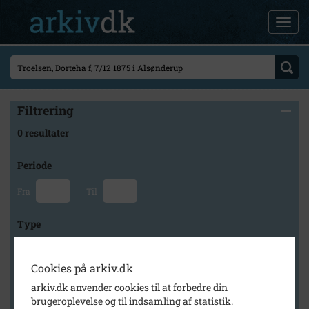
Filtrering
0 resultater
Periode
Fra
Til
Type
Cookies på arkiv.dk
Arkiv
arkiv.dk anvender cookies til at forbedre din
brugeroplevelse og til indsamling af statistik.
×
Lokalarkivet Alsønderup -Tjæreby