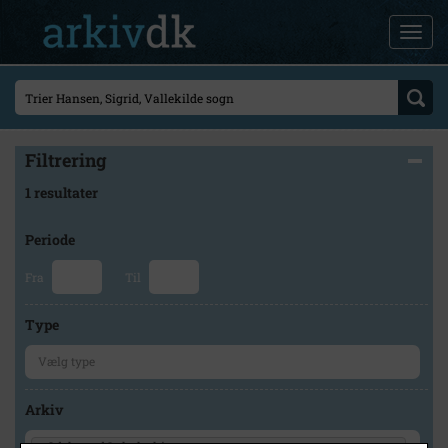
Filtrering
1 resultater
Periode
Fra
Til
Type
Arkiv
×
Odsherred Lokalarkiv