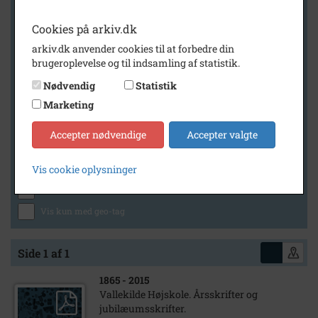
Cookies på arkiv.dk
Geografi
arkiv.dk anvender cookies til at forbedre din
brugeroplevelse og til indsamling af statistik.
Nødvendig
Statistik
Marketing
Generelt
Vis kun med billeder
Accepter nødvendige
Accepter valgte
Vis kun med filmklip
Vis cookie oplysninger
Vis kun med lydklip
Vis kun med kilder
Vis kun med geo-tag
Side 1 af 1
1865
- 2015
Vallekilde Højskole. Årsskrifter og
jubilæumsskrifter.