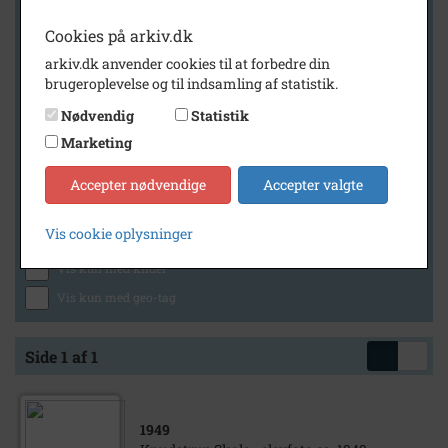
Cookies på arkiv.dk
arkiv.dk anvender cookies til at forbedre din
Geografi
brugeroplevelse og til indsamling af statistik.
Nødvendig
Statistik
Marketing
Generelt
Vis kun med billeder
Accepter nødvendige
Accepter valgte
Vis kun med filmklip
Vis cookie oplysninger
Vis kun med lydklip
Vis kun med kilder
Vis kun med geo-tag
Side 1 af 1
1949