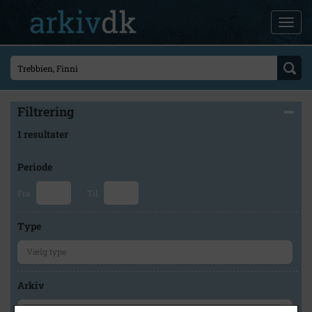
Filtrering
1 resultater
Periode
Fra
Til
Type
Arkiv
×
Høng Lokalhistoriske Arkiv