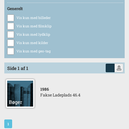
Generelt
Vis kun med billeder
Vis kun med filmklip
Vis kun med lydklip
Vis kun med kilder
Vis kun med geo-tag
Side 1 af 1
1986
Fakse Ladeplads 46.4
1