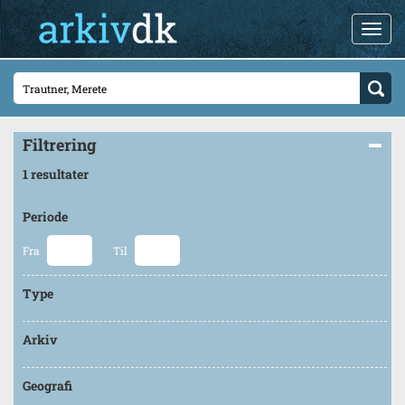
Filtrering
1 resultater
Periode
Fra
Til
Type
Arkiv
Geografi