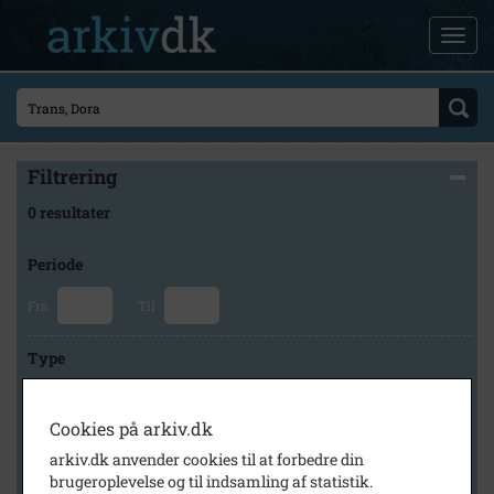
Filtrering
0 resultater
Periode
Fra
Til
Type
Cookies på arkiv.dk
Arkiv
arkiv.dk anvender cookies til at forbedre din
brugeroplevelse og til indsamling af statistik.
×
Faxe Kommunes Arkiver