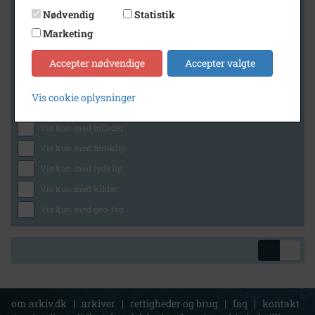
Nødvendig
Statistik
Marketing
Geografi
Accepter nødvendige
Accepter valgte
Vis cookie oplysninger
Generelt
Vis kun med billeder
Vis kun med filmklip
Vis kun med lydklip
Vis kun med kilder
Vis kun med geo-tag
om arkiv.dk
|
arkiver
|
rettigheder og brug
|
faq
|
kontakt