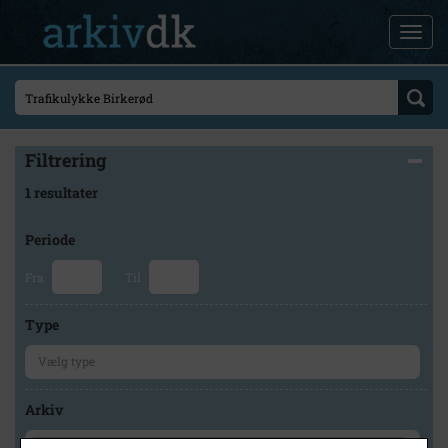
Filtrering
1 resultater
Periode
Fra
Til
Type
Arkiv
×
Lokalarkivet Alsønderup -Tjæreby