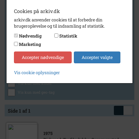
Cookies på arkiv.dk
arkiv.dk anvender cookies til at forbedre din
Geografi
brugeroplevelse og til indsamling af statistik.
Nødvendig
Statistik
Marketing
Generelt
Vis kun med billeder
Accepter nødvendige
Accepter valgte
Vis kun med filmklip
Vis cookie oplysninger
Vis kun med lydklip
Vis kun med kilder
Vis kun med geo-tag
Side 1 af 1
1975