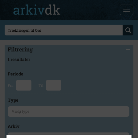
Filtrering
1 resultater
Periode
Fra
Til
Type
Arkiv
×
Holbæk Stadsarkiv