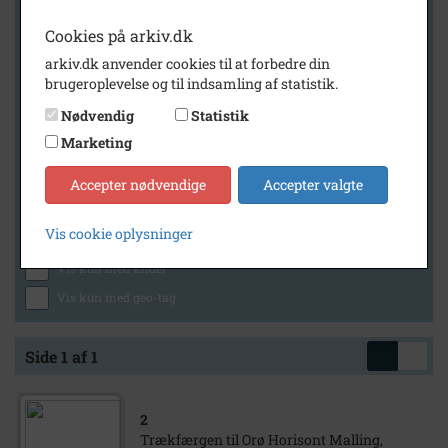
Cookies på arkiv.dk
arkiv.dk anvender cookies til at forbedre din
Geografi
brugeroplevelse og til indsamling af statistik.
Nødvendig
Statistik
Marketing
Generelt
Vis kun med billeder
Accepter nødvendige
Accepter valgte
Vis kun med filmklip
Vis cookie oplysninger
Vis kun med lydklip
Vis kun med kilder
Vis kun med geo-tag
Side 1 af 1
2
Trækfærgen til Orø Horisont Malling,