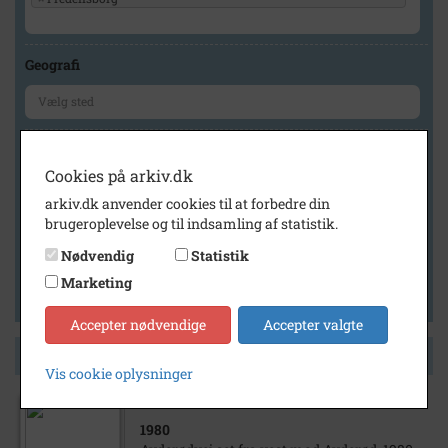
Geografi
Generelt
Cookies på arkiv.dk
Vis kun med billeder
arkiv.dk anvender cookies til at forbedre din
Vis kun med filmklip
brugeroplevelse og til indsamling af statistik.
Vis kun med lydklip
Nødvendig
Statistik
Vis kun med kilder
Marketing
Vis kun med geo-tag
Accepter nødvendige
Accepter valgte
Side 1 af 1
Vis cookie oplysninger
1980