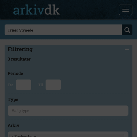
Filtrering
3 resultater
Periode
Fra
Til
Type
Arkiv
×
Fredensborg