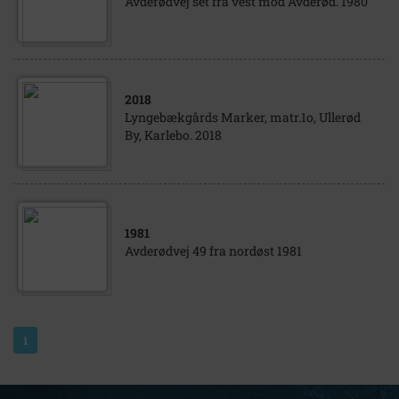
Avderødvej set fra vest mod Avderød. 1980
2018
Lyngebækgårds Marker, matr.1o, Ullerød
By, Karlebo. 2018
1981
Avderødvej 49 fra nordøst 1981
1