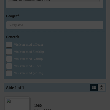
Geografi
Generelt
Vis kun med billeder
Vis kun med filmklip
Vis kun med lydklip
Vis kun med kilder
Vis kun med geo-tag
Side 1 af 1
1960