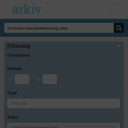
Filtrering
12 resultater
Periode
Fra
Til
Type
Arkiv
×
Ishøj Lokalhistoriske Arkiv