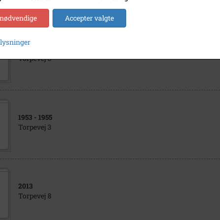
 nødvendige
Accepter valgte
plysninger
1960
- 1970
Torpevej 8
1953
- 1955
Torpevej 3
2013
Torpevej 8