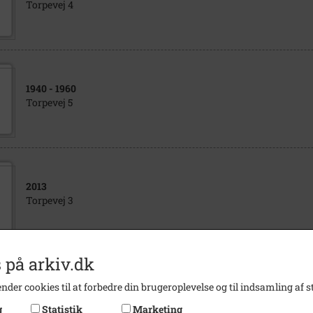
Torpevej 4
1940
- 1960
Torpevej 5
2013
Torpevej 3
 på arkiv.dk
1950
- 1960
nder cookies til at forbedre din brugeroplevelse og til indsamling af st
Torpevej 8
g
Statistik
Marketing