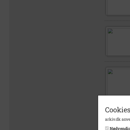
Cookies
arkiv.dk anve
Nødvendi