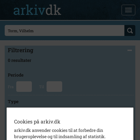
Filtrering
0 resultater
Periode
Fra
Til
Type
Cookies på arkiv.dk
Arkiv
arkiv.dk anvender cookies til at forbedre din
brugeroplevelse og til indsamling af statistik.
×
Stevns Lokalhistoriske Arkiv