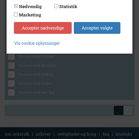
Nødvendig
Statistik
Marketing
Geografi
Accepter nødvendige
Accepter valgte
Vis cookie oplysninger
Generelt
Vis kun med billeder
Vis kun med filmklip
Vis kun med lydklip
Vis kun med kilder
Vis kun med geo-tag
om arkiv.dk
|
arkiver
|
rettigheder og brug
|
faq
|
kontakt