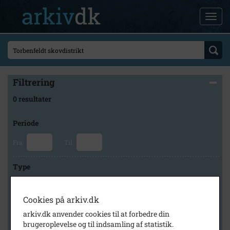
Filtrering
0 resultater
Periode
Fra
Til
Type
Cookies på arkiv.dk
Arkiv
arkiv.dk anvender cookies til at forbedre din
brugeroplevelse og til indsamling af statistik.
×
Holbæk Arkiverne/Jyderup