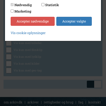
Nødvendig
Statistik
Marketing
Geografi
Accepter nødvendige
Accepter valgte
Vis cookie oplysninger
Generelt
Vis kun med billeder
Vis kun med filmklip
Vis kun med lydklip
Vis kun med kilder
Vis kun med geo-tag
om arkiv.dk
|
arkiver
|
rettigheder og brug
|
faq
|
kontakt