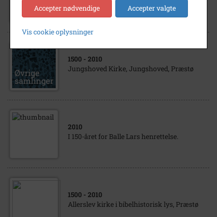
cand.psyk, har de seneste år været
Accepter nødvendige
Accepter valgte
informationsmedarbejder på...
Vis cookie oplysninger
1500
- 2010
Jungshoved Kirke, Jungshoved, Præstø
2010
I 150-året for Balle Lars henrettelse.
1500
- 2010
Allerslev kirke i bibelhistorisk lys, Præstø