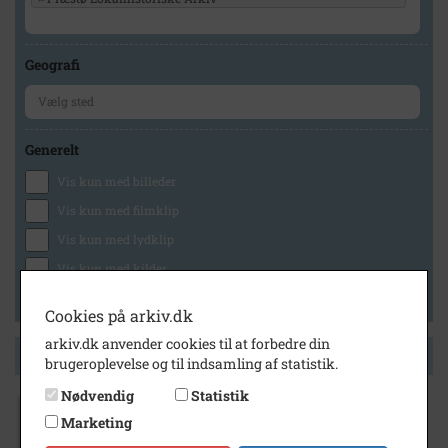
Geografi
Generelt
Vis kun med billeder
Vis kun med filmklip
Vis kun med lydklip
Vis kun med kilder
Vis kun med geo-tag
Cookies på arkiv.dk
arkiv.dk anvender cookies til at forbedre din
Side 1 af 1
brugeroplevelse og til indsamling af statistik.
Nødvendig
Statistik
2009
Marketing
Stina Møllenbach er 40 år, uddannet