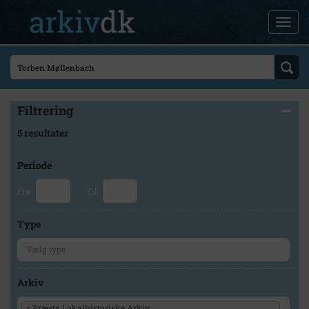
Filtrering
5 resultater
Periode
Fra
Til
Type
Arkiv
×
Præstø Lokalhistoriske Arkiv