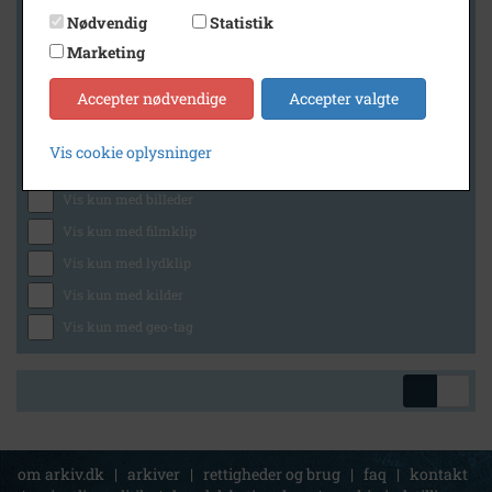
Nødvendig
Statistik
Marketing
Geografi
Accepter nødvendige
Accepter valgte
Vis cookie oplysninger
Generelt
Vis kun med billeder
Vis kun med filmklip
Vis kun med lydklip
Vis kun med kilder
Vis kun med geo-tag
om arkiv.dk
|
arkiver
|
rettigheder og brug
|
faq
|
kontakt