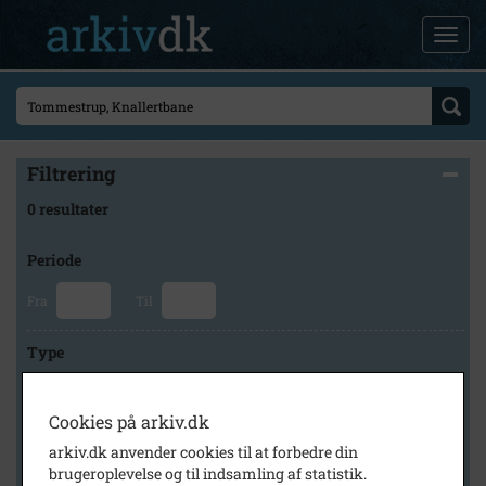
Filtrering
0 resultater
Periode
Fra
Til
Type
Cookies på arkiv.dk
Arkiv
arkiv.dk anvender cookies til at forbedre din
brugeroplevelse og til indsamling af statistik.
×
Stevns Lokalhistoriske Arkiv