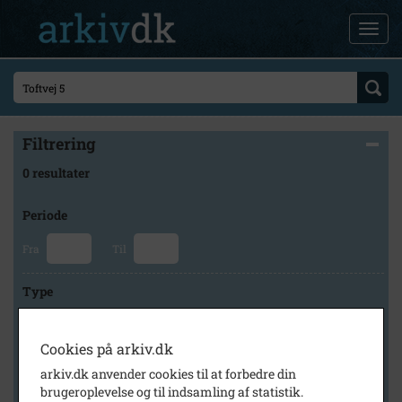
Filtrering
0 resultater
Periode
Fra
Til
Type
Cookies på arkiv.dk
Arkiv
arkiv.dk anvender cookies til at forbedre din
brugeroplevelse og til indsamling af statistik.
×
Glostrup Arkiv / Byhistorisk Hus