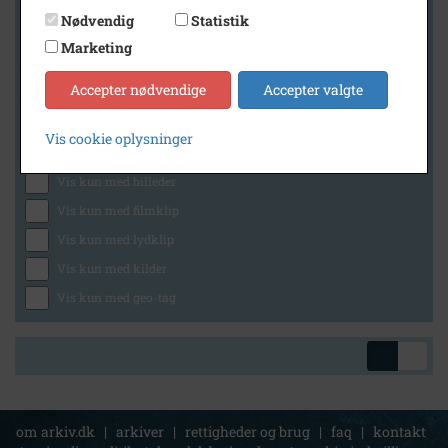
Nødvendig
Statistik
Marketing
Geografi
Accepter nødvendige
Accepter valgte
Vis cookie oplysninger
Generelt
Vis kun med billeder
Vis kun med filmklip
Vis kun med lydklip
Vis kun med kilder
Vis kun med geo-tag
om arkiv.dk
|
arkiver
|
rettigheder og brug
|
faq
|
kontakt