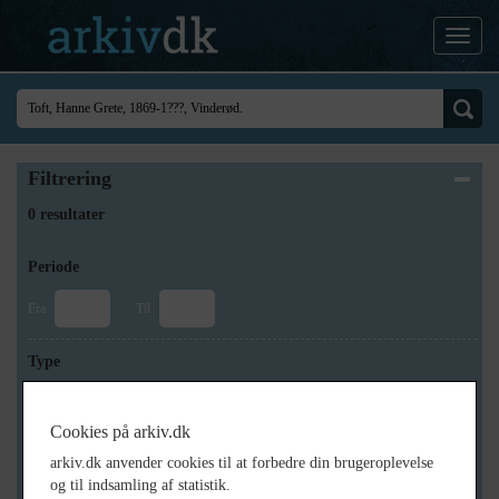
Filtrering
0 resultater
Periode
Fra
Til
Type
Cookies på arkiv.dk
Arkiv
arkiv.dk anvender cookies til at forbedre din brugeroplevelse
og til indsamling af statistik.
×
Industrimuseet Frederiks Værk, Arkivet