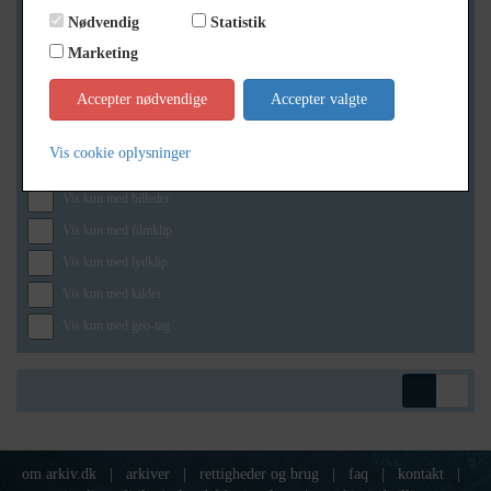
Nødvendig
Statistik
Marketing
Geografi
Accepter nødvendige
Accepter valgte
Vis cookie oplysninger
Generelt
Vis kun med billeder
Vis kun med filmklip
Vis kun med lydklip
Vis kun med kilder
Vis kun med geo-tag
om arkiv.dk
|
arkiver
|
rettigheder og brug
|
faq
|
kontakt
|