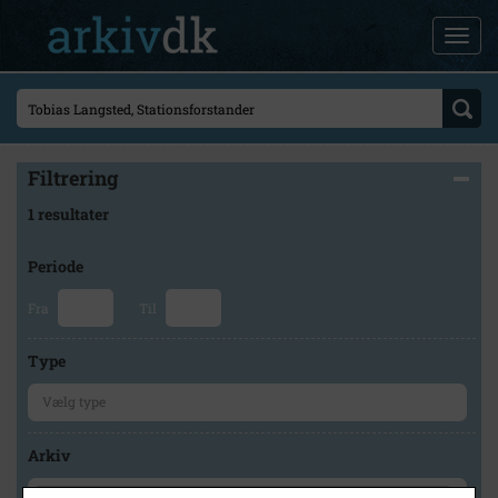
Filtrering
1 resultater
Periode
Fra
Til
Type
Arkiv
×
Kalundborg Lokalarkiv