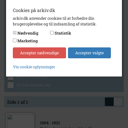
Cookies på arkiv.dk
arkiv.dk anvender cookies til at forbedre din
Geografi
brugeroplevelse og til indsamling af statistik.
Nødvendig
Statistik
Marketing
Generelt
Vis kun med billeder
Accepter nødvendige
Accepter valgte
Vis kun med filmklip
Vis cookie oplysninger
Vis kun med lydklip
Vis kun med kilder
Vis kun med geo-tag
Side 1 af 1
1904
- 1921