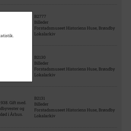
B2777
Billeder
Forstadsmuseet Historiens Huse, Brøndby
Lokalarkiv
atistik.
B2130
Billeder
938. Gift med.
Forstadsmuseet Historiens Huse, Brøndby
ndbyvester
Lokalarkiv
B2131
938. Gift med.
Billeder
ndbyvester og
Forstadsmuseet Historiens Huse, Brøndby
død i Århus.
Lokalarkiv