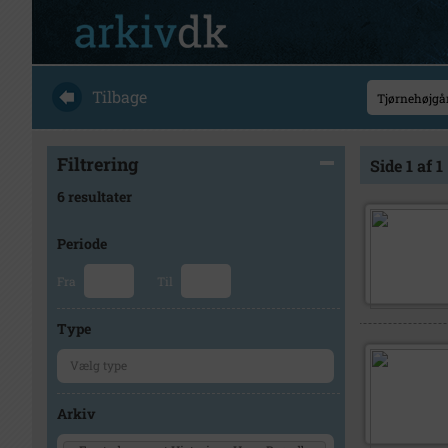
Tilbage
Filtrering
Side 1 af 1
6 resultater
Periode
Fra
Til
Type
Arkiv