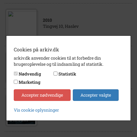
2010
Tingvej 10, Haslev
Cookies på arkiv.dk
arkiv.dk anvender cookies til at forbedre din
1930
- 1940
brugeroplevelse og til indsamling af statistik.
Lærere og bestyrelse på Landbrugs- og
Husholdningsskolen, Tingvej 30.
Nødvendig
Statistik
Marketing
Accepter nødvendige
Accepter valgte
1967
Vis cookie oplysninger
Ulla Petersen, Tingvej 10, Haslev