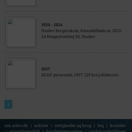
1920
- 1924
Haslev Borgerskole, klassebillede ca. 1922-
24 Bregentvedvej 30, Haslev.
1937
SEAS' personale, 1937. (25 års jubilæum)
1
om arkiv.dk
|
arkiver
|
rettigheder og brug
|
faq
|
kontakt
|
privatlivspolitik
|
handelsbetingelser
|
cookie-indstillinger