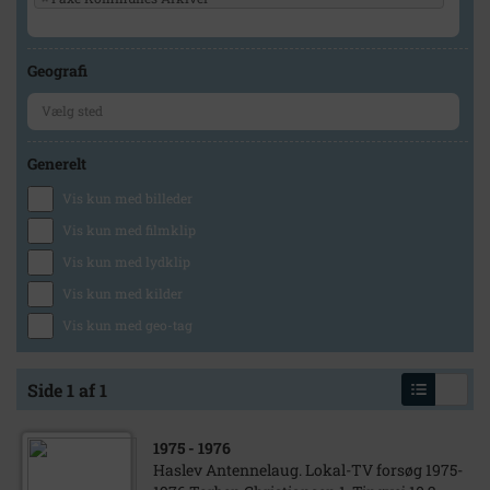
Geografi
Generelt
Vis kun med billeder
Vis kun med filmklip
Vis kun med lydklip
Vis kun med kilder
Vis kun med geo-tag
Side 1 af 1
1975
- 1976
Haslev Antennelaug. Lokal-TV forsøg 1975-