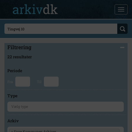
Filtrering
22 resultater
Periode
Fra
Til
Type
Arkiv
×
Faxe Kommunes Arkiver