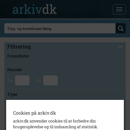
Filtrering
0 resultater
Periode
Fra
Til
Type
Cookies på arkiv.dk
Arkiv
arkiv.dk anvender cookies til at forbedre din
brugeroplevelse og til indsamling af statistik.
×
Høng Lokalhistoriske Arkiv