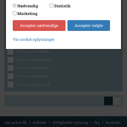
Nødvendig
Statistik
Marketing
Geografi
Accepter nødvendige
Accepter valgte
Vis cookie oplysninger
Generelt
Vis kun med billeder
Vis kun med filmklip
Vis kun med lydklip
Vis kun med kilder
Vis kun med geo-tag
om arkiv.dk
|
arkiver
|
rettigheder og brug
|
faq
|
kontakt