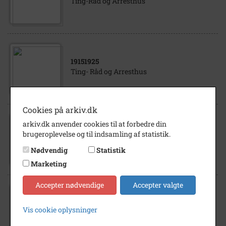
Ting-Råd og Arresthus
19151925
Ting- Råd og Arresthus
Cookies på arkiv.dk
arkiv.dk anvender cookies til at forbedre din
1950
- 1955
brugeroplevelse og til indsamling af statistik.
Ting- Råd og Arresthus
Nødvendig
Statistik
Marketing
Accepter nødvendige
Accepter valgte
1998
Vis cookie oplysninger
Ting- Råd og Arresthus