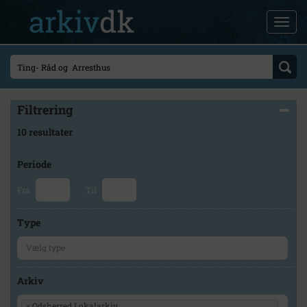
Filtrering
10 resultater
Periode
Fra
Til
Type
Arkiv
×
Odsherred Lokalarkiv