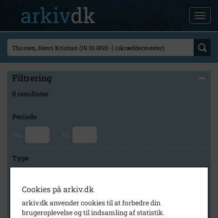
Filtrering
0 resultater
Periode
Fra
Til
Type
Cookies på arkiv.dk
Arkiv
arkiv.dk anvender cookies til at forbedre din
brugeroplevelse og til indsamling af statistik.
×
Historisk Arkiv Dragør