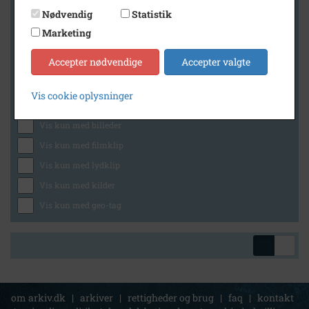
Nødvendig
Statistik
Marketing
Geografi
Accepter nødvendige
Accepter valgte
Vis cookie oplysninger
Generelt
Vis kun med billeder
Vis kun med filmklip
Vis kun med lydklip
Vis kun med kilder
Vis kun med geo-tag
om arkiv.dk
|
arkiver
|
rettigheder og brug
|
faq
|
kontakt