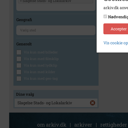
×
Slagelse Stads- og Lokalarkiv
arkiv.dk anve
Nødvendi
Geografi
Accepter
Vis cookie o
Generelt
Vis kun med billeder
Vis kun med filmklip
Vis kun med lydklip
Vis kun med kilder
Vis kun med geo-tag
Dine valg
Slagelse Stads- og Lokalarkiv
om arkiv.dk
|
arkiver
|
rettigheder