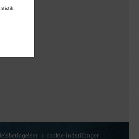
atistik.
elsbetingelser
|
cookie-indstillinger