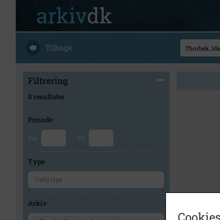
Tilbage
Filtrering
0 resultater
Periode
Fra
Til
Type
Arkiv
Cookies