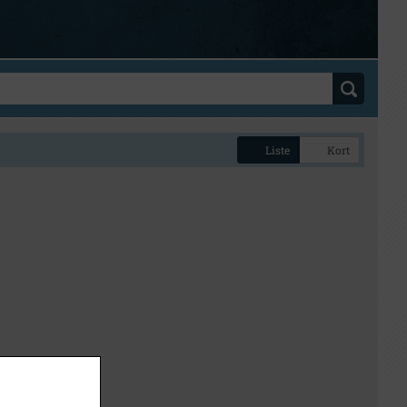
Liste
Kort