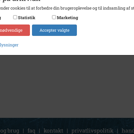
nder cookies til at forbedre din brugeroplevelse og til indsamling af st
g
Statistik
Marketing
 nødvendige
Accepter valgte
plysninger
 og brug
|
faq
|
kontakt
|
privatlivspolitik
|
hand