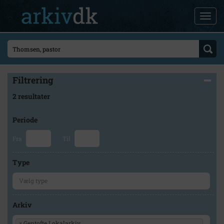
Filtrering
2 resultater
Periode
Fra
Til
Type
Arkiv
×
Gentofte Lokalarkiv