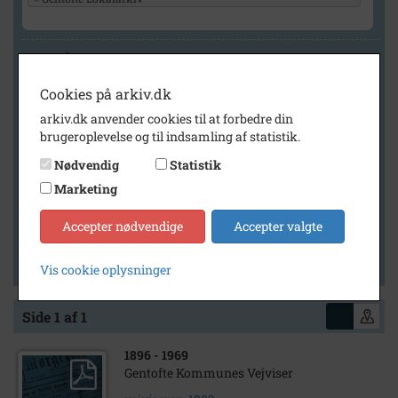
Geografi
Cookies på arkiv.dk
arkiv.dk anvender cookies til at forbedre din
Generelt
brugeroplevelse og til indsamling af statistik.
Vis kun med billeder
Nødvendig
Statistik
Vis kun med filmklip
Marketing
Vis kun med lydklip
Accepter nødvendige
Accepter valgte
Vis kun med kilder
Vis kun med geo-tag
Vis cookie oplysninger
Side 1 af 1
1896
- 1969
Gentofte Kommunes Vejviser