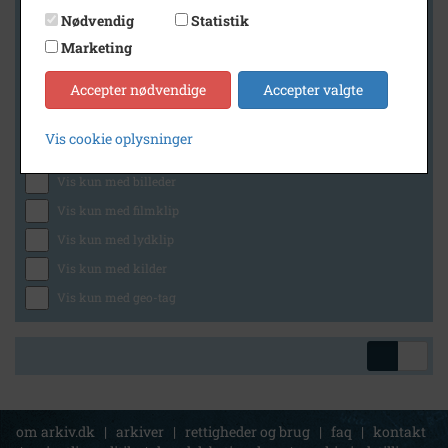
Nødvendig
Statistik
Marketing
Geografi
Accepter nødvendige
Accepter valgte
Vis cookie oplysninger
Generelt
Vis kun med billeder
Vis kun med filmklip
Vis kun med lydklip
Vis kun med kilder
Vis kun med geo-tag
om arkiv.dk
|
arkiver
|
rettigheder og brug
|
faq
|
kontakt