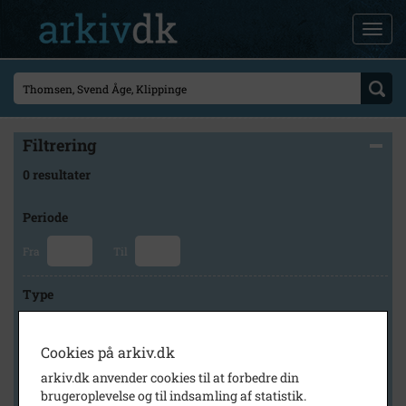
Filtrering
0 resultater
Periode
Fra
Til
Type
Cookies på arkiv.dk
Arkiv
arkiv.dk anvender cookies til at forbedre din
brugeroplevelse og til indsamling af statistik.
×
Stevns Lokalhistoriske Arkiv