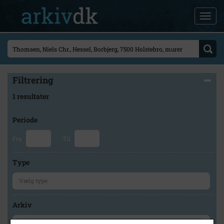
Filtrering
1 resultater
Periode
Fra
Til
Type
Arkiv
×
Lokalhistorisk Arkiv Holstebro