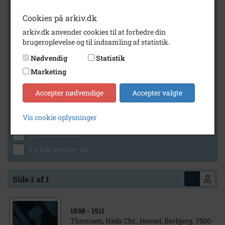
Cookies på arkiv.dk
arkiv.dk anvender cookies til at forbedre din
Geografi
brugeroplevelse og til indsamling af statistik.
Nødvendig
Statistik
Marketing
Generelt
Vis kun med billeder
Accepter nødvendige
Accepter valgte
Vis kun med filmklip
Vis cookie oplysninger
Vis kun med lydklip
Vis kun med kilder
Vis kun med geo-tag
Side 1 af 1
1898
- 1911
Thomsen, Niels Chr., Hessel, Borbjerg, 7500