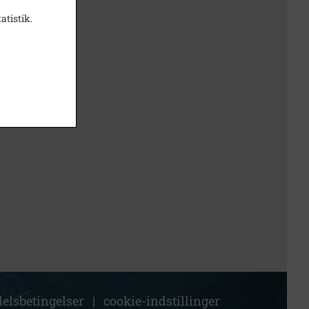
atistik.
elsbetingelser
|
cookie-indstillinger