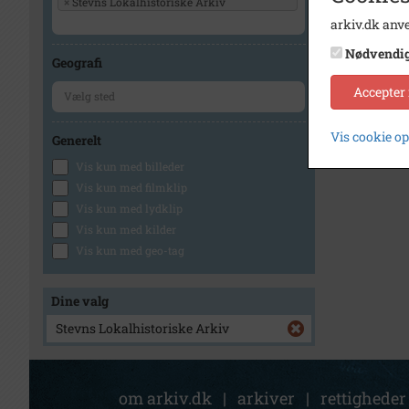
×
Stevns Lokalhistoriske Arkiv
arkiv.dk anve
Nødvendi
Geografi
Accepter
Vis cookie o
Generelt
Vis kun med billeder
Vis kun med filmklip
Vis kun med lydklip
Vis kun med kilder
Vis kun med geo-tag
Dine valg
Stevns Lokalhistoriske Arkiv
om arkiv.dk
|
arkiver
|
rettigheder