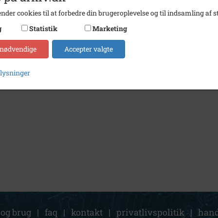
nder cookies til at forbedre din brugeroplevelse og til indsamling af st
g
Statistik
Marketing
 nødvendige
Accepter valgte
plysninger
 og brug
|
faq
|
kontakt
|
privatlivspolitik
|
hand