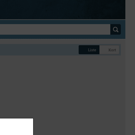
Liste
Kort