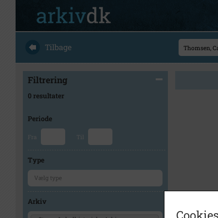
Tilbage
Filtrering
0 resultater
Periode
Fra
Til
Type
Arkiv
Cookies