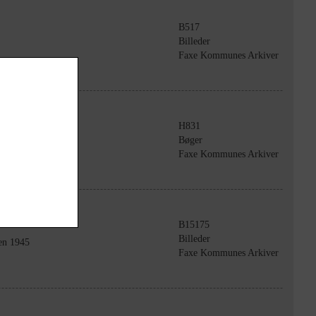
B517
Billeder
Faxe Kommunes Arkiver
H831
Bøger
Faxe Kommunes Arkiver
B15175
Billeder
en 1945
Faxe Kommunes Arkiver