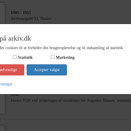
1905
- 1915
Jernbanegade 33, Haslev
på arkiv.dk
er cookies til at forbedre din brugeroplevelse og til indsamling af statistik.
2000
Statistik
Marketing
Klostergartneren 99
nødvendige
Accepter valgte
ysninger
1945
Haslev FDF ved afsløringen af mindesten for Augustin Hansen, sommer