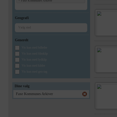
×
Faxe Kommunes Arkiver
Geografi
Generelt
Vis kun med billeder
Vis kun med filmklip
Vis kun med lydklip
Vis kun med kilder
Vis kun med geo-tag
Dine valg
Faxe Kommunes Arkiver