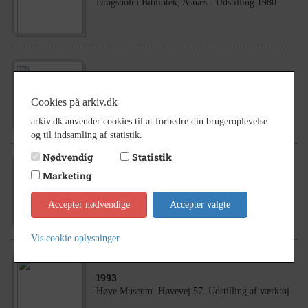
Dragsholm Bibliotek, Asnæs - Udstilling 1980.
1985
- 1990
Høve - Vandretur 11.06.1986
Cookies på arkiv.dk
arkiv.dk anvender cookies til at forbedre din brugeroplevelse
og til indsamling af statistik.
Nødvendig
Statistik
Marketing
1980
- 1984
Pavillonvej 4, Høve
Accepter nødvendige
Accepter valgte
Vis cookie oplysninger
1993
Høve Museum. Høvevej 57. Udstilling af værktøj