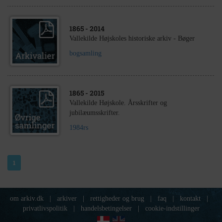
1865
- 2014
Vallekilde Højskoles historiske arkiv - Bøger
bogsamling
1865
- 2015
Vallekilde Højskole. Årsskrifter og
jubilæumsskrifter.
1984rs
1
om arkiv.dk
|
arkiver
|
rettigheder og brug
|
faq
|
kontakt
|
privatlivspolitik
|
handelsbetingelser
|
cookie-indstillinger