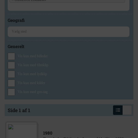
Geografi
Generelt
Vis kun med billeder
Vis kun med filmklip
Vis kun med lydklip
Vis kun med kilder
Vis kun med geo-tag
Side 1 af 1
1980