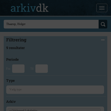
Filtrering
9 resultater
Periode
Fra
Til
Type
Arkiv
×
Odsherred Lokalarkiv