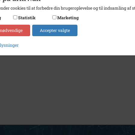
nder cookies til at forbedre din brugeroplevelse og til indsamling af st
g
Statistik
Marketing
 nødvendige
Accepter valgte
plysninger