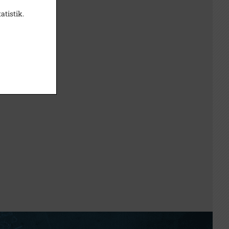
atistik.