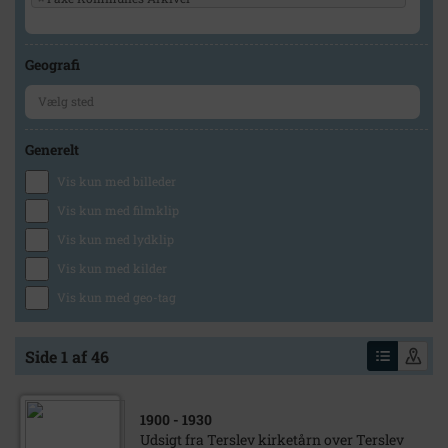
Geografi
Generelt
Vis kun med billeder
Vis kun med filmklip
Vis kun med lydklip
Vis kun med kilder
Vis kun med geo-tag
Side 1 af 46
1900
- 1930
Udsigt fra Terslev kirketårn over Terslev