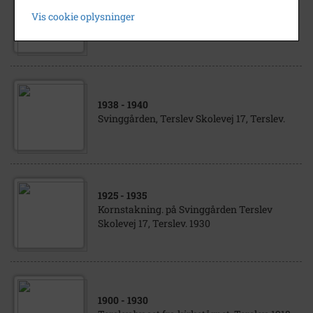
Præstegårdsforpagterens stald, Terslev
Vis cookie oplysninger
Bygade 27.
1938
- 1940
Svinggården, Terslev Skolevej 17, Terslev.
1925
- 1935
Kornstakning. på Svinggården Terslev
Skolevej 17, Terslev. 1930
1900
- 1930