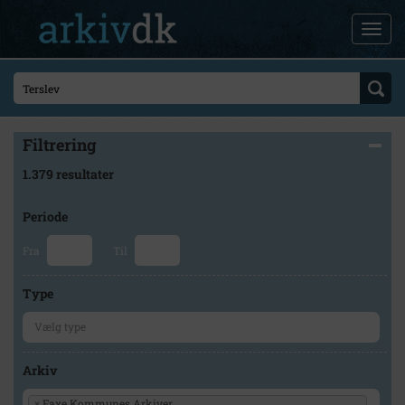
Filtrering
1.379 resultater
Periode
Fra
Til
Type
Arkiv
×
Faxe Kommunes Arkiver