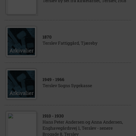
Terslev by set fra kirketårnet, Terslev, 1918
1870
Terslev Fattiggård, Tjæreby
1949
- 1966
Terslev Sogns Sygekasse
1910
- 1930
Hans Peter Andersen og Anna Andersen,
Enghavegårdsvej 1, Terslev - senere
Brogade 8, Terslev