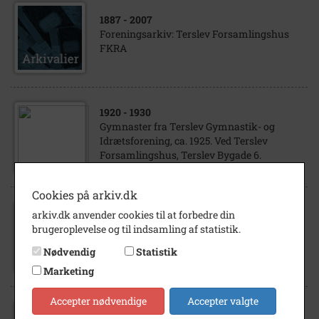
1887
- 2007
Foreningsarkiv: Terslev Forsamlingshus
FKRA
1920
- 1930
Gymnaster fra Terslev Gymnastik- og
Idrætsforening, ca. 1925. Ved Terslev
Forsamlingshus, Terslev Bygade 6.
Cookies på arkiv.dk
arkiv.dk anvender cookies til at forbedre din
1900
- 1920
brugeroplevelse og til indsamling af statistik.
Svinggården, Terslev Skolevej 17, Terslev.
Hesteomgang. 1900
Nødvendig
Statistik
Marketing
Accepter nødvendige
Accepter valgte
1930
- 1935