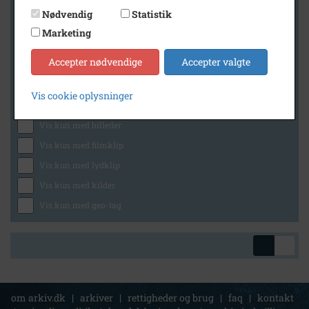
Nødvendig
Statistik
Marketing
Geografi
Accepter nødvendige
Accepter valgte
Vis cookie oplysninger
Generelt
Vis kun med billeder
Vis kun med filmklip
Vis kun med lydklip
Vis kun med kilder
Vis kun med geo-tag
om arkiv.dk
|
arkiver
|
rettigheder og brug
|
faq
|
kontakt