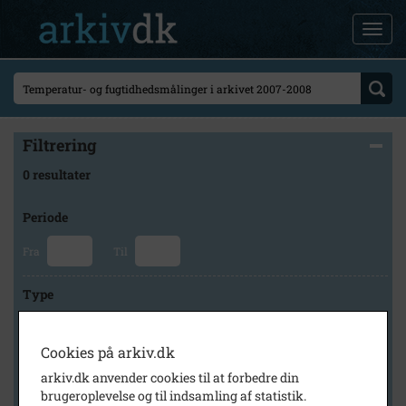
Filtrering
0 resultater
Periode
Fra
Til
Type
Cookies på arkiv.dk
Arkiv
arkiv.dk anvender cookies til at forbedre din
brugeroplevelse og til indsamling af statistik.
×
Brødrene Grams historiske arkiv og museum