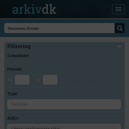
Filtrering
2 resultater
Periode
Fra
Til
Type
Arkiv
×
Høng Lokalhistoriske Arkiv