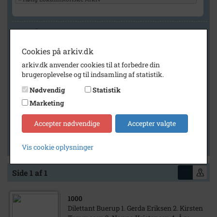
Geografi
Cookies på arkiv.dk
arkiv.dk anvender cookies til at forbedre din
Generelt
brugeroplevelse og til indsamling af statistik.
Vis kun med billeder
Nødvendig
Statistik
Vis kun med filmklip
Marketing
Vis kun med lydklip
Accepter nødvendige
Accepter valgte
Vis kun med kilder
Vis kun med geo-tag
Vis cookie oplysninger
Side 1 af 1
1000
Dilettant Buerup 1. Gerda Eriksen 2. Kirsten