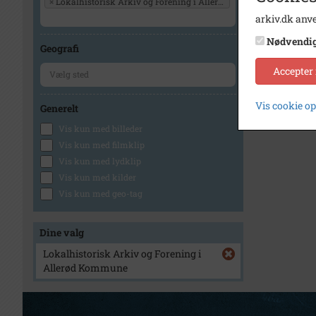
×
Lokalhistorisk Arkiv og Forening i Allerød Kommune
arkiv.dk anve
Nødvendi
Geografi
Accepter
Vis cookie o
Generelt
Vis kun med billeder
Vis kun med filmklip
Vis kun med lydklip
Vis kun med kilder
Vis kun med geo-tag
Dine valg
Lokalhistorisk Arkiv og Forening i
Allerød Kommune