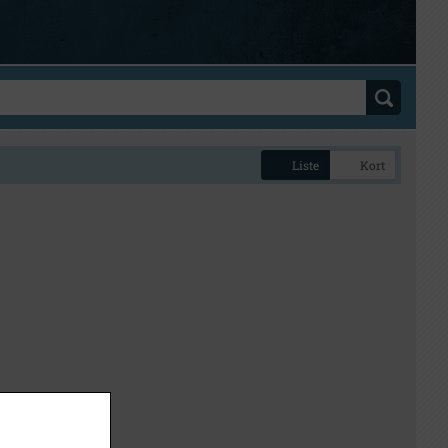
Liste
Kort