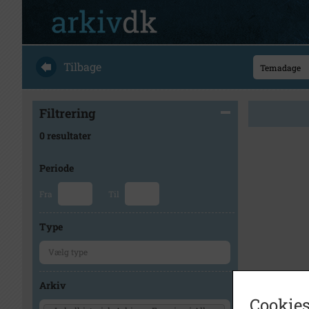
Tilbage
Filtrering
0 resultater
Periode
Fra
Til
Type
Arkiv
Cookies