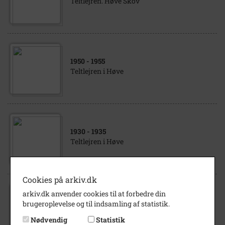
Teltlejren. Høve Skov
1950
- 1955
Teltlejren i Høve
1930
- 1935
Teltlejren i Høve
Cookies på arkiv.dk
arkiv.dk anvender cookies til at forbedre din
1940
- 1948
brugeroplevelse og til indsamling af statistik.
Teltlejren i Høve Skov
Nødvendig
Statistik