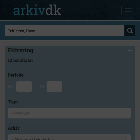
Filtrering
12 resultater
Periode
Fra
Til
Type
Arkiv
×
Odsherred Lokalarkiv