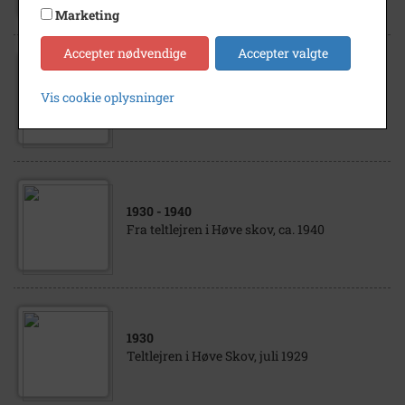
Marketing
Accepter nødvendige
Accepter valgte
1930
Vis cookie oplysninger
Teltlejren i Høve Skov, sommeren 1930
1930
- 1940
Fra teltlejren i Høve skov, ca. 1940
1930
Teltlejren i Høve Skov, juli 1929