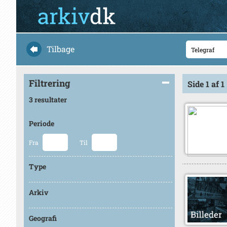
Tilbage
Filtrering
Side 1 af 1
3 resultater
Periode
Fra
Til
Type
Arkiv
Geografi