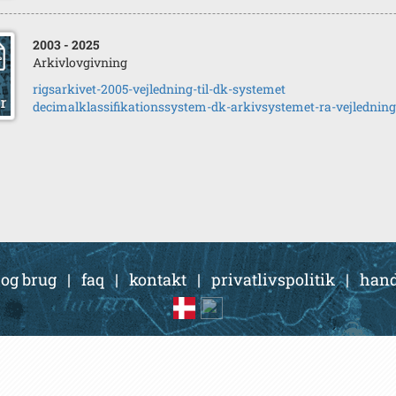
2003
- 2025
Arkivlovgivning
rigsarkivet-2005-vejledning-til-dk-systemet
decimalklassifikationssystem-dk-arkivsystemet-ra-vejlednin
 og brug
|
faq
|
kontakt
|
privatlivspolitik
|
hand