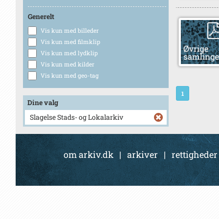
Generelt
Vis kun med billeder
Vis kun med filmklip
Vis kun med lydklip
Vis kun med kilder
Vis kun med geo-tag
1
Dine valg
Slagelse Stads- og Lokalarkiv
om arkiv.dk
|
arkiver
|
rettigheder