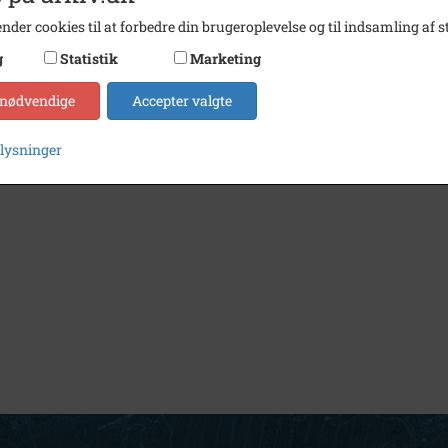
nder cookies til at forbedre din brugeroplevelse og til indsamling af st
g
Statistik
Marketing
 nødvendige
Accepter valgte
plysninger