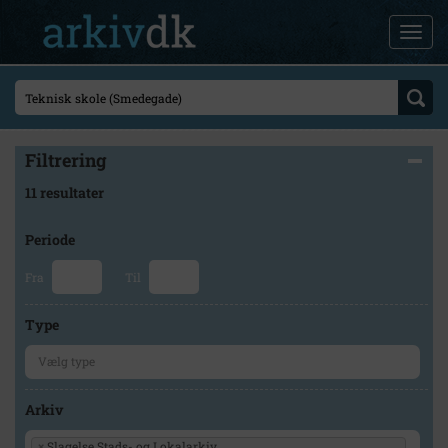
Filtrering
11 resultater
Periode
Fra
Til
Type
Arkiv
×
Slagelse Stads- og Lokalarkiv