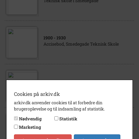
Teknisk skole i Smedegade
1900
- 1930
Accisebod, Smedegade Teknisk Skole
1907
Teknisk skole i Smedegade
Cookies på arkiv.dk
arkiv.dk anvender cookies til at forbedre din
brugeroplevelse og til indsamling af statistik.
Nødvendig
Statistik
1900
- 1910
Marketing
Teknisk Skole