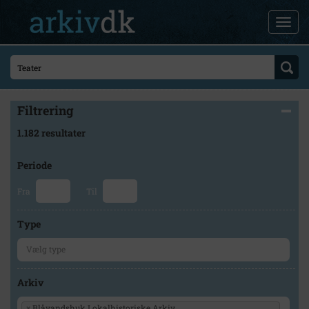
Filtrering
1.182 resultater
Periode
Fra
Til
Type
Arkiv
×
Blåvandshuk Lokalhistoriske Arkiv