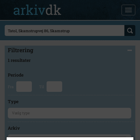
Filtrering
1 resultater
Periode
Fra
Til
Type
Arkiv
×
Holbæk Arkiverne/Jyderup