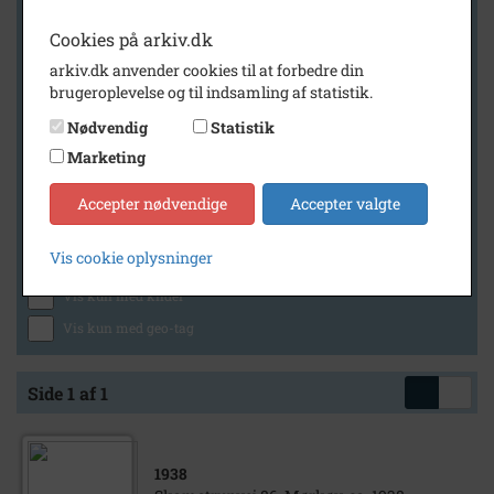
Cookies på arkiv.dk
arkiv.dk anvender cookies til at forbedre din
Geografi
brugeroplevelse og til indsamling af statistik.
Nødvendig
Statistik
Marketing
Generelt
Vis kun med billeder
Accepter nødvendige
Accepter valgte
Vis kun med filmklip
Vis cookie oplysninger
Vis kun med lydklip
Vis kun med kilder
Vis kun med geo-tag
Side 1 af 1
1938