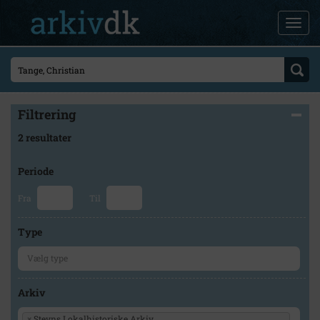
Filtrering
2 resultater
Periode
Fra
Til
Type
Arkiv
×
Stevns Lokalhistoriske Arkiv