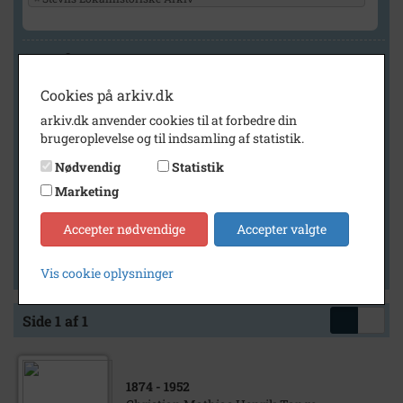
Geografi
Cookies på arkiv.dk
arkiv.dk anvender cookies til at forbedre din
Generelt
brugeroplevelse og til indsamling af statistik.
Vis kun med billeder
Nødvendig
Statistik
Vis kun med filmklip
Marketing
Vis kun med lydklip
Accepter nødvendige
Accepter valgte
Vis kun med kilder
Vis kun med geo-tag
Vis cookie oplysninger
Side 1 af 1
1874
- 1952