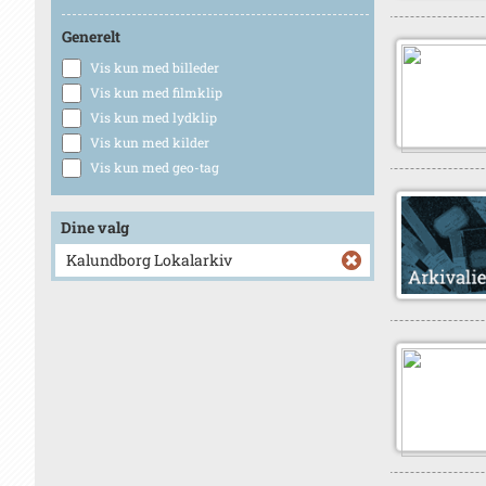
Generelt
Vis kun med billeder
Vis kun med filmklip
Vis kun med lydklip
Vis kun med kilder
Vis kun med geo-tag
Dine valg
Kalundborg Lokalarkiv