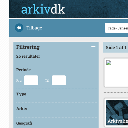
Tilbage
Filtrering
Side 1 af 1
26 resultater
Periode
Fra
Til
Type
Arkiv
Geografi