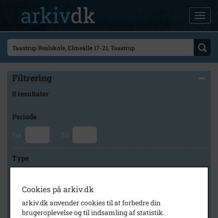
Filtrering
0 resultater
Periode
Fra
Til
Type
Cookies på arkiv.dk
Arkiv
arkiv.dk anvender cookies til at forbedre din
brugeroplevelse og til indsamling af statistik.
×
Byhistorisk Samling og Arkiv i Høje-Taastrup Kommune