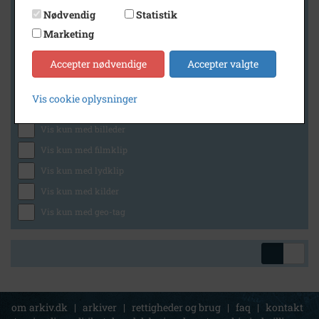
Nødvendig
Statistik
Marketing
Geografi
Accepter nødvendige
Accepter valgte
Vis cookie oplysninger
Generelt
Vis kun med billeder
Vis kun med filmklip
Vis kun med lydklip
Vis kun med kilder
Vis kun med geo-tag
om arkiv.dk
|
arkiver
|
rettigheder og brug
|
faq
|
kontakt