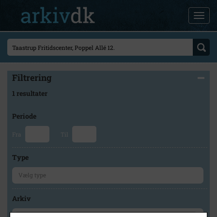
Filtrering
1 resultater
Periode
Fra
Til
Type
Arkiv
×
Byhistorisk Samling og Arkiv i Høje-Taastrup Kommune