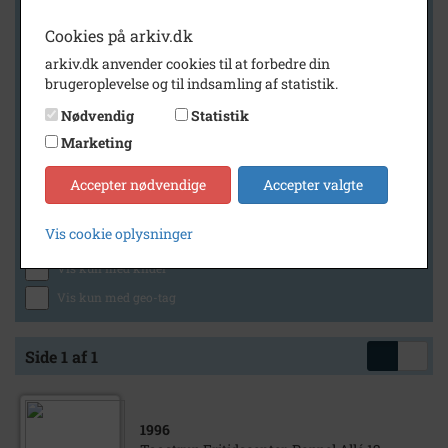
Cookies på arkiv.dk
arkiv.dk anvender cookies til at forbedre din
Geografi
brugeroplevelse og til indsamling af statistik.
Nødvendig
Statistik
Marketing
Generelt
Vis kun med billeder
Accepter nødvendige
Accepter valgte
Vis kun med filmklip
Vis cookie oplysninger
Vis kun med lydklip
Vis kun med kilder
Vis kun med geo-tag
Side 1 af 1
1996