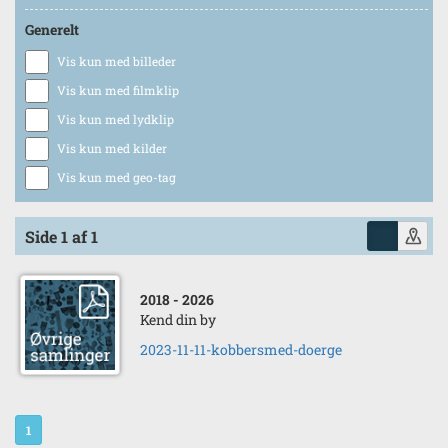
Generelt
Vis kun med billeder
Vis kun med filmklip
Vis kun med lydklip
Vis kun med kilder
Vis kun med geo-tag
Side 1 af 1
2018
- 2026
Kend din by
2023-11-11-kobbersmed-doerge
1